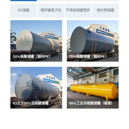
PE储罐
搅拌罐离子柱
不锈钢储罐搅拌
钢衬塑储罐
罐
50%硫酸储罐（钢衬PE）
75%硫酸储罐（钢衬PE）
63立方98%浓硫酸储罐
98%工业浓硫酸储罐（碳钢）