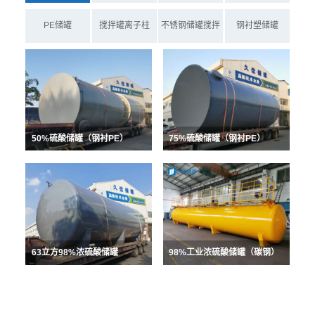
PE储罐
搅拌罐离子柱
不锈钢储罐搅拌
钢衬塑储罐
罐
50%硫酸储罐（钢衬PE）
75%硫酸储罐（钢衬PE）
63立方98%浓硫酸储罐
98%工业浓硫酸储罐（碳钢）