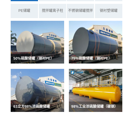
PE储罐
搅拌罐离子柱
不锈钢储罐搅拌
钢衬塑储罐
罐
50%硫酸储罐（钢衬PE）
75%硫酸储罐（钢衬PE）
63立方98%浓硫酸储罐
98%工业浓硫酸储罐（碳钢）